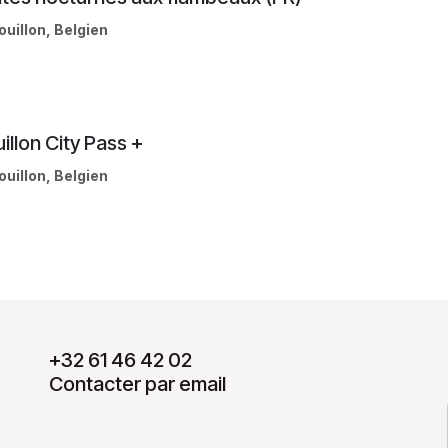
ouillon
,
Belgien
illon City Pass +
ouillon
,
Belgien
+32 61 46 42 02
Contacter par email