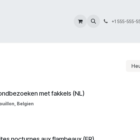
+1 555-555-5
He
ondbezoeken met fakkels (NL)
ouillon
,
Belgien
ites nocturnes aux flambeaux (FR)