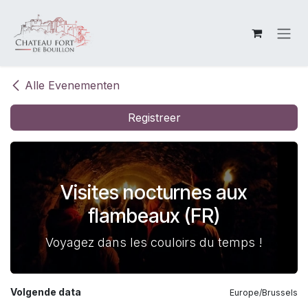
Overslaan naar inhoud
Alle Evenementen
Registreer
Visites nocturnes aux
flambeaux (FR)
Voyagez dans les couloirs du temps !
Volgende data
Europe/Brussels